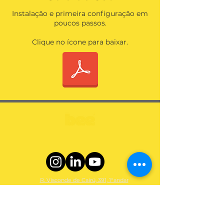
Instalação e primeira configuração em
poucos passos.
Clique no ícone para baixar.
R. Visconde de Cairú, 391, 1°andar
Estreito, Florianópolis - SC, 88075-020
+55 (48) 3952.8844
atendimento@beebeneficios.co
m.br